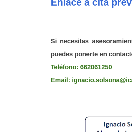
Enlace a cita pre
Si necesitas asesoramien
puedes ponerte en contac
T
eléfono: 662061250
Email: ignacio.solsona@i