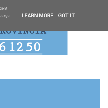
agent
LEARN MORE
GOT IT
 usage