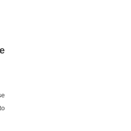
e
se
to