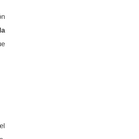
ón
la
ue
el