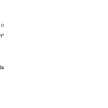
 o
nº
la