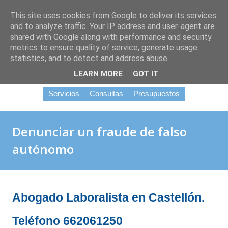
Ir al contenido principal
This site uses cookies from Google to deliver its services
and to analyze traffic. Your IP address and user-agent are
shared with Google along with performance and security
metrics to ensure quality of service, generate usage
statistics, and to detect and address abuse.
LEARN MORE
GOT IT
Servicios
Consultas
Presupuestos
Denunciar un fraude de falso
autónomo
Abogado Laboralista en Castellón.
Teléfono 662061250