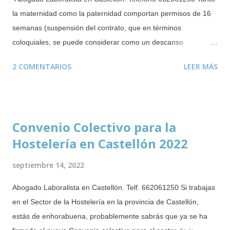
la maternidad como la paternidad comportan permisos de 16
semanas (suspensión del contrato, que en términos
coloquiales, se puede considerar como un descanso
retribuido). De estas 16 semanas deben disfrutarse un mínimo
2 COMENTARIOS
LEER MÁS
obligatorio de 6 semanas tras el parto, adopción o resolución
de guarda con fines de acogimiento. Las semanas restantes
se podrán disfrutar de forma ininterrumpida durante los 12
meses posteriores al parto o adopción o resolución de guarda
Convenio Colectivo para la
con fines de acogimiento. Este derecho puede disfrutarse
Hostelería en Castellón 2022
incluso mientras se cobra el paro . Durante este periodo no se
puede despedir a la trabajadora o trabajador que esté
septiembre 14, 2022
disfrutando del citado permiso. En el caso de mujeres
embarazadas, no se las puede despedir ni durante el periodo
Abogado Laboralista en Castellón. Telf. 662061250 Si trabajas
de prueba ( novedad incorporada en 2019 ). Salvo que el
en el Sector de la Hostelería en la provincia de Castellón,
despido esté justificado por alguna causa completamente
estás de enhorabuena, probablemente sabrás que ya se ha
ajena a la maternidad o paternidad. Es poco habitual que las