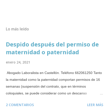
Lo más leído
Despido después del permiso de
maternidad o paternidad
enero 24, 2021
Abogado Laboralista en Castellón. Teléfono 662061250 Tanto
la maternidad como la paternidad comportan permisos de 16
semanas (suspensión del contrato, que en términos
coloquiales, se puede considerar como un descanso
retribuido). De estas 16 semanas deben disfrutarse un mínimo
2 COMENTARIOS
LEER MÁS
obligatorio de 6 semanas tras el parto, adopción o resolución