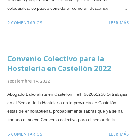
e
n
coloquiales, se puede considerar como un descanso
t
retribuido). De estas 16 semanas deben disfrutarse un mínimo
a
2 COMENTARIOS
LEER MÁS
obligatorio de 6 semanas tras el parto, adopción o resolución
r
i
de guarda con fines de acogimiento. Las semanas restantes
o
se podrán disfrutar de forma ininterrumpida durante los 12
meses posteriores al parto o adopción o resolución de guarda
Convenio Colectivo para la
con fines de acogimiento. Este derecho puede disfrutarse
Hostelería en Castellón 2022
incluso mientras se cobra el paro . Durante este periodo no se
puede despedir a la trabajadora o trabajador que esté
septiembre 14, 2022
disfrutando del citado permiso. En el caso de mujeres
embarazadas, no se las puede despedir ni durante el periodo
Abogado Laboralista en Castellón. Telf. 662061250 Si trabajas
de prueba ( novedad incorporada en 2019 ). Salvo que el
en el Sector de la Hostelería en la provincia de Castellón,
despido esté justificado por alguna causa completamente
estás de enhorabuena, probablemente sabrás que ya se ha
ajena a la maternidad o paternidad. Es poco habitual que las
firmado el nuevo Convenio colectivo para el sector de la
empresas despid...
Hostelería en la provincia de Castellón . El anterior convenio
6 COMENTARIOS
LEER MÁS