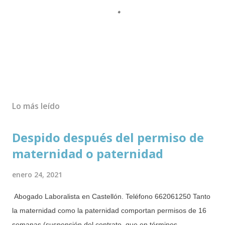
P
u
b
Lo más leído
l
i
Despido después del permiso de
c
a
maternidad o paternidad
r
u
enero 24, 2021
n
c
Abogado Laboralista en Castellón. Teléfono 662061250 Tanto
o
la maternidad como la paternidad comportan permisos de 16
m
semanas (suspensión del contrato, que en términos