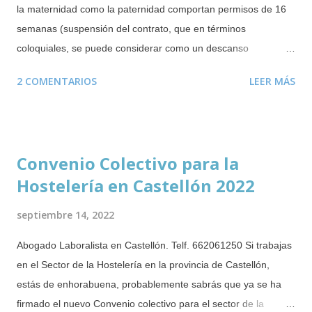
la maternidad como la paternidad comportan permisos de 16
semanas (suspensión del contrato, que en términos
coloquiales, se puede considerar como un descanso
retribuido). De estas 16 semanas deben disfrutarse un mínimo
2 COMENTARIOS
LEER MÁS
obligatorio de 6 semanas tras el parto, adopción o resolución
de guarda con fines de acogimiento. Las semanas restantes
se podrán disfrutar de forma ininterrumpida durante los 12
meses posteriores al parto o adopción o resolución de guarda
Convenio Colectivo para la
con fines de acogimiento. Este derecho puede disfrutarse
Hostelería en Castellón 2022
incluso mientras se cobra el paro . Durante este periodo no se
puede despedir a la trabajadora o trabajador que esté
septiembre 14, 2022
disfrutando del citado permiso. En el caso de mujeres
embarazadas, no se las puede despedir ni durante el periodo
Abogado Laboralista en Castellón. Telf. 662061250 Si trabajas
de prueba ( novedad incorporada en 2019 ). Salvo que el
en el Sector de la Hostelería en la provincia de Castellón,
despido esté justificado por alguna causa completamente
estás de enhorabuena, probablemente sabrás que ya se ha
ajena a la maternidad o paternidad. Es poco habitual que las
firmado el nuevo Convenio colectivo para el sector de la