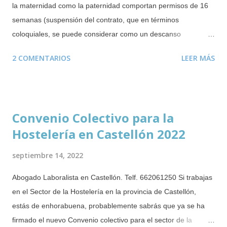
la maternidad como la paternidad comportan permisos de 16
m
semanas (suspensión del contrato, que en términos
e
n
coloquiales, se puede considerar como un descanso
t
retribuido). De estas 16 semanas deben disfrutarse un mínimo
a
2 COMENTARIOS
LEER MÁS
obligatorio de 6 semanas tras el parto, adopción o resolución
r
i
de guarda con fines de acogimiento. Las semanas restantes
o
se podrán disfrutar de forma ininterrumpida durante los 12
meses posteriores al parto o adopción o resolución de guarda
Convenio Colectivo para la
con fines de acogimiento. Este derecho puede disfrutarse
Hostelería en Castellón 2022
incluso mientras se cobra el paro . Durante este periodo no se
puede despedir a la trabajadora o trabajador que esté
septiembre 14, 2022
disfrutando del citado permiso. En el caso de mujeres
embarazadas, no se las puede despedir ni durante el periodo
Abogado Laboralista en Castellón. Telf. 662061250 Si trabajas
de prueba ( novedad incorporada en 2019 ). Salvo que el
en el Sector de la Hostelería en la provincia de Castellón,
despido esté justificado por alguna causa completamente
estás de enhorabuena, probablemente sabrás que ya se ha
ajena a la maternidad o paternidad. Es poco habitual que las
firmado el nuevo Convenio colectivo para el sector de la