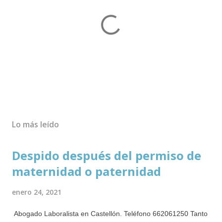
P
u
b
Lo más leído
l
i
Despido después del permiso de
c
a
maternidad o paternidad
r
u
enero 24, 2021
n
c
Abogado Laboralista en Castellón. Teléfono 662061250 Tanto
o