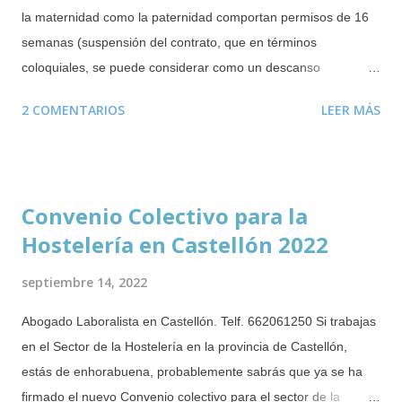
la maternidad como la paternidad comportan permisos de 16
semanas (suspensión del contrato, que en términos
coloquiales, se puede considerar como un descanso
retribuido). De estas 16 semanas deben disfrutarse un mínimo
2 COMENTARIOS
LEER MÁS
obligatorio de 6 semanas tras el parto, adopción o resolución
de guarda con fines de acogimiento. Las semanas restantes
se podrán disfrutar de forma ininterrumpida durante los 12
meses posteriores al parto o adopción o resolución de guarda
Convenio Colectivo para la
con fines de acogimiento. Este derecho puede disfrutarse
Hostelería en Castellón 2022
incluso mientras se cobra el paro . Durante este periodo no se
puede despedir a la trabajadora o trabajador que esté
septiembre 14, 2022
disfrutando del citado permiso. En el caso de mujeres
embarazadas, no se las puede despedir ni durante el periodo
Abogado Laboralista en Castellón. Telf. 662061250 Si trabajas
de prueba ( novedad incorporada en 2019 ). Salvo que el
en el Sector de la Hostelería en la provincia de Castellón,
despido esté justificado por alguna causa completamente
estás de enhorabuena, probablemente sabrás que ya se ha
ajena a la maternidad o paternidad. Es poco habitual que las
firmado el nuevo Convenio colectivo para el sector de la